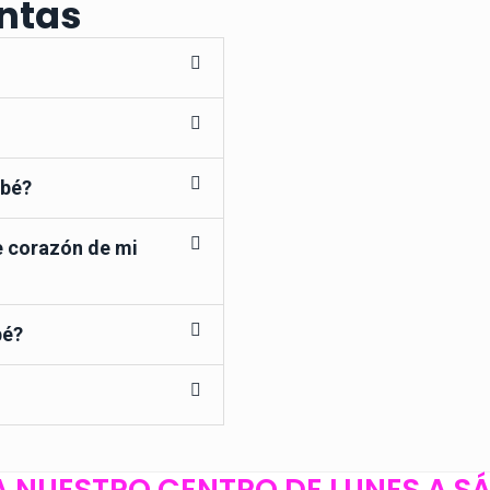
ntas
ebé?
e corazón de mi
bé?
A NUESTRO CENTRO DE LUNES A 