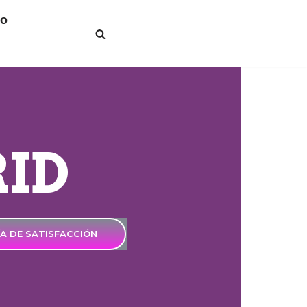
io
ID
A DE SATISFACCIÓN