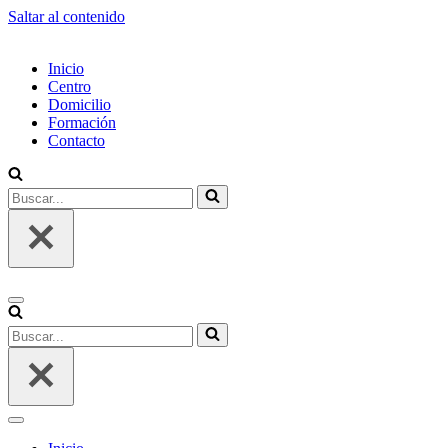
Saltar al contenido
Inicio
Centro
Domicilio
Formación
Contacto
Buscar...
Menú
de
Buscar...
navegación
Menú
de