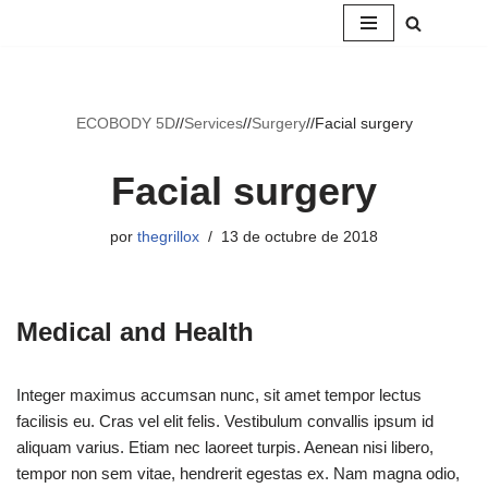
Saltar
al
contenido
ECOBODY 5D
//
Services
//
Surgery
//
Facial surgery
Facial surgery
por
thegrillox
13 de octubre de 2018
Medical and Health
Integer maximus accumsan nunc, sit amet tempor lectus
facilisis eu. Cras vel elit felis. Vestibulum convallis ipsum id
aliquam varius. Etiam nec laoreet turpis. Aenean nisi libero,
tempor non sem vitae, hendrerit egestas ex. Nam magna odio,