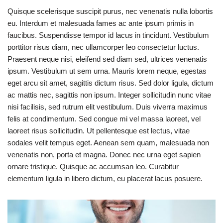
Quisque scelerisque suscipit purus, nec venenatis nulla lobortis
eu. Interdum et malesuada fames ac ante ipsum primis in
faucibus. Suspendisse tempor id lacus in tincidunt. Vestibulum
porttitor risus diam, nec ullamcorper leo consectetur luctus.
Praesent neque nisi, eleifend sed diam sed, ultrices venenatis
ipsum. Vestibulum ut sem urna. Mauris lorem neque, egestas
eget arcu sit amet, sagittis dictum risus. Sed dolor ligula, dictum
ac mattis nec, sagittis non ipsum. Integer sollicitudin nunc vitae
nisi facilisis, sed rutrum elit vestibulum. Duis viverra maximus
felis at condimentum. Sed congue mi vel massa laoreet, vel
laoreet risus sollicitudin. Ut pellentesque est lectus, vitae
sodales velit tempus eget. Aenean sem quam, malesuada non
venenatis non, porta et magna. Donec nec urna eget sapien
ornare tristique. Quisque ac accumsan leo. Curabitur
elementum ligula in libero dictum, eu placerat lacus posuere.